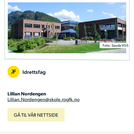
Foto: Sauda VGS
Idrettsfag
Lillian Nordengen
Lillian.Nordengen@skole.rogfk.no
GÅ TIL VÅR NETTSIDE