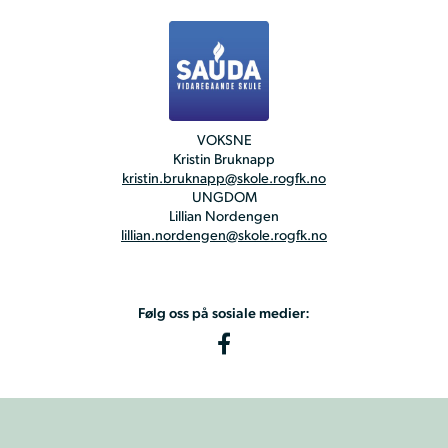
VOKSNE
Kristin Bruknapp
kristin.bruknapp@skole.rogfk.no
UNGDOM
Lillian Nordengen
lillian.nordengen@skole.rogfk.no
Følg oss på sosiale medier: