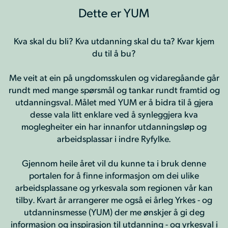
Dette er YUM
Kva skal du bli? Kva utdanning skal du ta? Kvar kjem
du til å bu?
Me veit at ein på ungdomsskulen og vidaregåande går
rundt med mange spørsmål og tankar rundt framtid og
utdanningsval. Målet med YUM er å bidra til å gjera
desse vala litt enklare ved å synleggjera kva
moglegheiter ein har innanfor utdanningsløp og
arbeidsplassar i indre Ryfylke.
Gjennom heile året vil du kunne ta i bruk denne
portalen for å finne informasjon om dei ulike
arbeidsplassane og yrkesvala som regionen vår kan
tilby. Kvart år arrangerer me også ei årleg Yrkes - og
utdanninsmesse (YUM) der me ønskjer å gi deg
informasjon og inspirasjon til utdanning - og yrkesval i