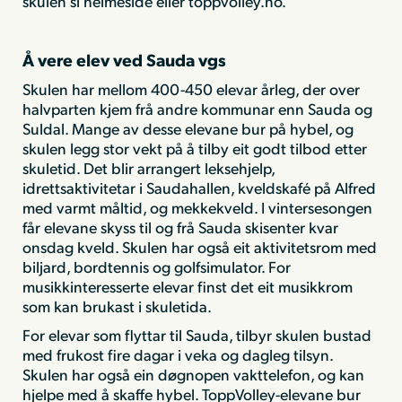
skulen si heimeside eller toppvolley.no.
Å vere elev ved Sauda vgs
Skulen har mellom 400-450 elevar årleg, der over
halvparten kjem frå andre kommunar enn Sauda og
Suldal. Mange av desse elevane bur på hybel, og
skulen legg stor vekt på å tilby eit godt tilbod etter
skuletid. Det blir arrangert leksehjelp,
idrettsaktivitetar i Saudahallen, kveldskafé på Alfred
med varmt måltid, og mekkekveld. I vintersesongen
får elevane skyss til og frå Sauda skisenter kvar
onsdag kveld. Skulen har også eit aktivitetsrom med
biljard, bordtennis og golfsimulator. For
musikkinteresserte elevar finst det eit musikkrom
som kan brukast i skuletida.
For elevar som flyttar til Sauda, tilbyr skulen bustad
med frukost fire dagar i veka og dagleg tilsyn.
Skulen har også ein døgnopen vakttelefon, og kan
hjelpe med å skaffe hybel. ToppVolley-elevane bur