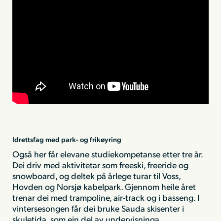
Idrettsfag med park- og frikøyring
Også her får elevane studiekompetanse etter tre år.
Dei driv med aktivitetar som freeski, freeride og
snowboard, og deltek på årlege turar til Voss,
Hovden og Norsjø kabelpark. Gjennom heile året
trenar dei med trampoline, air-track og i basseng. I
vintersesongen får dei bruke Sauda skisenter i
skuletida, som ein del av undervisninga.