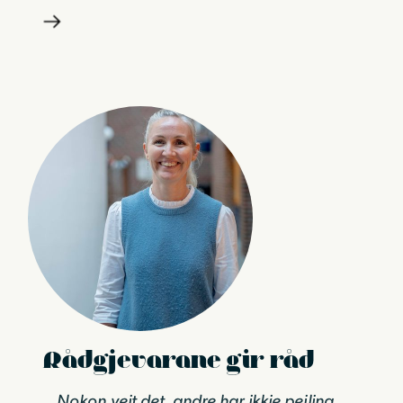
Rådgjevarane gir råd
Nokon veit det, andre har ikkje peiling.