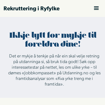
Rekruttering i Ryfylke
Ikkje lytt for mykje til
foreldra dine!
Det er mykje å tenkje på når ein skal velje retning
på utdanninga si, så bruk tida godt! Søk opp
interessetestar på nettet, les om ulike yrke – til
dømes «Jobbkompasset» på Utdanning.no og les
framtidsanalysar som «Kva yrke treng me i
framtida».