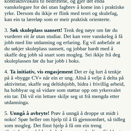
kontraktsvilkåra til bedriftene, og gjer det endå
vanskelegare for dei utan fagbrev å kome inn i praktiske
yrke. Dersom du ikkje er flink med teori og skulefag,
kan ein ta læreløp som er meir praktisk orienterte.
3.
Søk skuleplass uansett!
Tenk deg nøye om før du
vurderer eit år utan studiar. Det kan vere vanskeleg å få
jobb med lite utdanning og erfaring. Eg vil anbefale at
du søkjer skuleplass uansett, og jobbar hardt med å
skaffe deg jobb så snart som mogleg. Sei ikkje frå deg
skuleplassen før du har jobb i boks.
4.
Ta initiativ, vis engasjement
Det er òg lurt å tenkje
på å «bygge CV» når ein er ung. Altså å velje å delta på
aktivitetar, skaffe seg deltidsjobb, bidra i frivillig arbeid,
ha hobbyar og så vidare som støttar opp om yrkesvalet
ein tar. Då vil ein lettare skilje seg ut frå mengda etter
utdanninga.
5.
Unngå å avbryte!
Prøv å unngå å droppe ut midt i
noko! Spør heller om hjelp til å få gjennomført, så tidleg
som mogleg. Det finst hjelp å få om ein treng