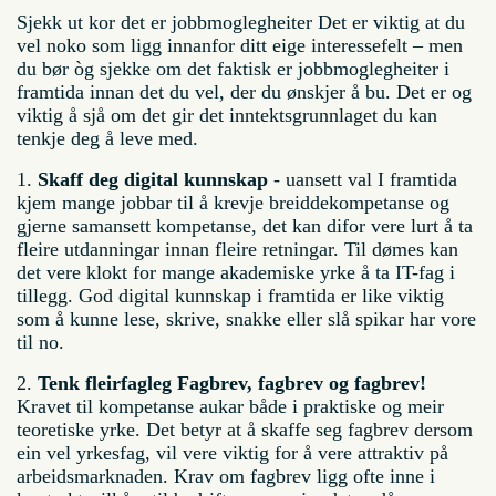
Sjekk ut kor det er jobbmoglegheiter Det er viktig at du
vel noko som ligg innanfor ditt eige interessefelt – men
du bør òg sjekke om det faktisk er jobbmoglegheiter i
framtida innan det du vel, der du ønskjer å bu. Det er og
viktig å sjå om det gir det inntektsgrunnlaget du kan
tenkje deg å leve med.
1.
Skaff deg digital kunnskap
- uansett val I framtida
kjem mange jobbar til å krevje breiddekompetanse og
gjerne samansett kompetanse, det kan difor vere lurt å ta
fleire utdanningar innan fleire retningar. Til dømes kan
det vere klokt for mange akademiske yrke å ta IT-fag i
tillegg. God digital kunnskap i framtida er like viktig
som å kunne lese, skrive, snakke eller slå spikar har vore
til no.
2.
Tenk fleirfagleg Fagbrev, fagbrev og fagbrev!
Kravet til kompetanse aukar både i praktiske og meir
teoretiske yrke. Det betyr at å skaffe seg fagbrev dersom
ein vel yrkesfag, vil vere viktig for å vere attraktiv på
arbeidsmarknaden. Krav om fagbrev ligg ofte inne i