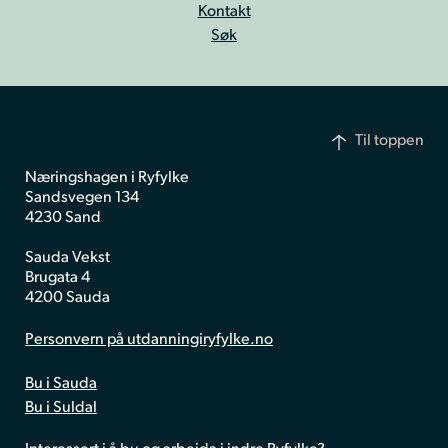
Kontakt
Søk
Til toppen
Næringshagen i Ryfylke
Sandsvegen 134
4230 Sand
Sauda Vekst
Brugata 4
4200 Sauda
Personvern på utdanningiryfylke.no
Bu i Sauda
Bu i Suldal
Interessert i å bu og arbeida i indre Ryfylke?